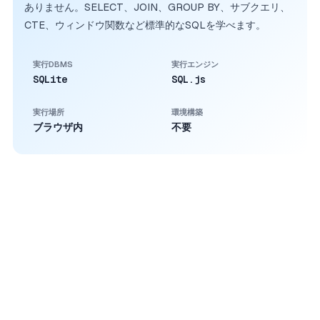
ありません。SELECT、JOIN、GROUP BY、サブクエリ、
CTE、ウィンドウ関数など標準的なSQLを学べます。
実行DBMS
実行エンジン
SQLite
SQL.js
実行場所
環境構築
ブラウザ内
不要
就職・転職・業務改善・データ分析でSQLを使いたい方のための
無料SQL学習サイト。 独学SQLで挫折しがちな方も、ブラウザ上
で実際にクエリを動かしながら、実務で
そのまま通用する
スキル
を身につけられます。
500
問以上
¥0
実務シナリオ問題
登録・利用料