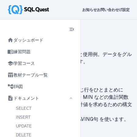
お知らせ
お問い合わせ
設定
SQL Quest
ドキュメント
GROUP BY
GROUP BY
ダッシュボード
練習問題
GROUP BYについての詳細な解説と使用例。データをグル
ープ化して集計する方法を学べます。
学習コース
説明
教材テーブル一覧
ER図
GROUP BY は指定した列の値が同じ行をひとまとめに
し、COUNT・SUM・AVG・MAX・MIN などの集計関数
ドキュメント
と組み合わせてグループごとの集計値を求めるための構文
SELECT
です。
INSERT
集計結果をさらに絞り込むには HAVING句 を使います。
UPDATE
DELETE