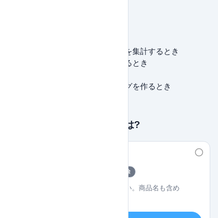
使用シーン
カテゴリ・部門ごとの件数・合計を集計するとき
ユーザーごとの購買総額を算出するとき
日別・月別の売上を集計するとき
集計結果に条件をかけてランキングを作るとき
このクエリを実践するには?
#
30
商品別注文件数
中級
GROUP BY
ログインして解除
各商品の注文件数を集計してください。商品名も含め
て表示してください。