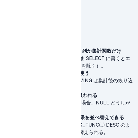
クエリを実行してください
注意点
SELECT に書ける列は GROUP BY 列か集計関数だけ
GROUP BY していない列をそのまま SELECT に書くとエ
ラーになる（MySQLの一部モードを除く）。
集計結果の絞り込みは HAVING を使う
WHERE は集計前の絞り込み、HAVING は集計後の絞り込
み。混同しないよう注意。
NULL はひとつのグループとして扱われる
GROUP BY 列に NULL が含まれる場合、NULL どうしが
同じグループにまとめられる。
ORDER BY と組み合わせて集計結果を並べ替えできる
GROUP BY の後に ORDER BY AGG_FUNC(...) DESC のよ
うに書くことで、集計値順に並び替えられる。