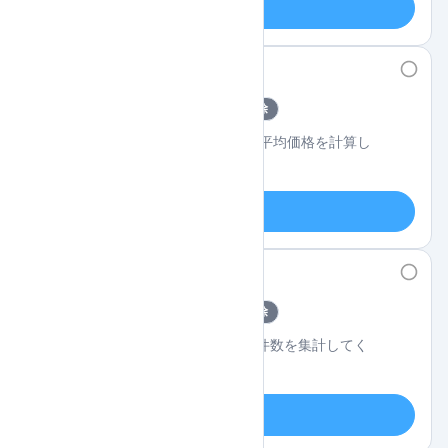
チャレンジ
#
33
カテゴリ別平均価格
中級
GROUP BY
ログインして解除
productsテーブルでカテゴリごとの平均価格を計算し
てください。
チャレンジ
#
35
日別注文件数
中級
GROUP BY
ログインして解除
ordersテーブルで注文日ごとの注文件数を集計してく
ださい。
チャレンジ