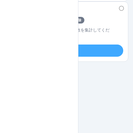
#
39
カテゴリ別注文件数
中級
JOIN + 集計
ログインして解除
商品カテゴリごとに関連する注文件数を集計してくだ
さい。
チャレンジ
関連クエリ